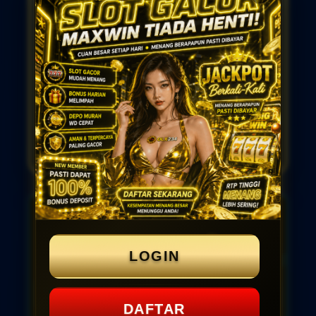
Didukung oleh infrastruktur server modern berskala
internasional, OLX234 menjamin setiap putaran game
berjalan lancar, ringan, dan
100% fair play
tanpa ada
setingan yang merugikan pemain.
Transaksi Serba Cepat Menggunakan QRIS Otomatis
Cukup dengan deposit minimal
Rp5.000
, Anda bisa
melakukan pembayaran instan melalui aplikasi m-banking
atau e-wallet populer (DANA, OVO, GoPay, LinkAja). Hanya
butuh hitungan detik, saldo Anda akan otomatis terisi dan
siap digunakan untuk spin.
PUSAT INFORMASI
FAQ SEPUTAR OLX234
LOGIN
Temukan jawaban singkat mengenai akses akun, permainan, transaksi,
keamanan data, dan informasi umum lainnya.
Apa itu OLX234 Situs Slot Gacor 77?
01
DAFTAR