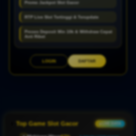
Promo Jackpot Slot Gacor
RTP Live Slot Tertinggi & Terupdate
Proses Deposit Min 10k & Withdraw Cepat
Anti Ribet
LOGIN
DAFTAR
Layer Popup Close
Top Game Slot Gacor
● LIVE DATA