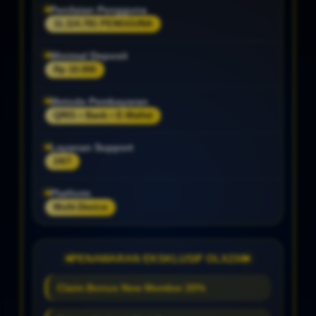
Penilaian Pengguna
11.114.781 PENGGUNA
Minimal Deposit
Rp 10.000
Metode Pembayaran
QRIS • Bank • E-Wallet
Layanan Support
24/7
Platform
Multi-Device
PENAWARAN EKSKLUSIF OLX234
Claim Bonus New Member 20%