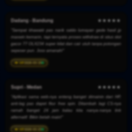
Dadang - Bandung
★★★★★
"Sempat khawatir pas narik saldo lumayan gede hasil jp
maxwin kemarin, tapi ternyata proses withdraw di situs slot
gacor 77 OLX234 super kilat dan cair utuh tanpa potongan
sepeser pun. Joss amanah!"
2026-03-19
Supri - Medan
★★★★★
"Aplikasi sama web-nya enteng banget dimainin dari HP,
anti-lag pas dapet fitur free spin. Ditambah lagi CS-nya
ramah banget 24 jam kalau kita nanya-nanya link
alternatif. Bikin betah main!"
2026-03-23