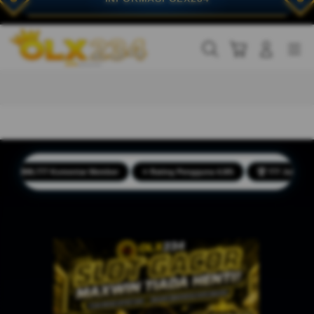
Skip
to
content
Cari
Troli
Login
Navigation
Buka Info Lebih Lanjut
💬 888.777 Komentar Member
⭐ Rating Pengguna 4.9/5
🏆 777 Juta Total 