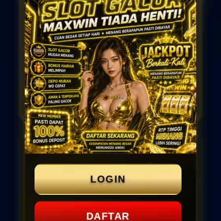
Didukung oleh infrastruktur server modern berskala
internasional, OLX234 menjamin setiap putaran game
berjalan lancar, ringan, dan
100% fair play
tanpa ada
setingan yang merugikan pemain.
Transaksi Serba Cepat Menggunakan QRIS Otomatis
Cukup dengan deposit minimal
Rp5.000
, Anda bisa
melakukan pembayaran instan melalui aplikasi m-banking
atau e-wallet populer (DANA, OVO, GoPay, LinkAja). Hanya
butuh hitungan detik, saldo Anda akan otomatis terisi dan
siap digunakan untuk spin.
PUSAT INFORMASI
FAQ SEPUTAR OLX234
LOGIN
Temukan jawaban singkat mengenai akses akun, permainan, transaksi,
keamanan data, dan informasi umum lainnya.
Apa itu OLX234 Situs Slot Gacor 77?
01
DAFTAR