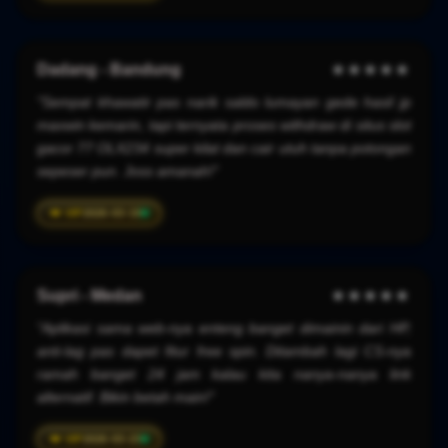
Dadang - Bandung
★★★★★
"Sempat khawatir pas narik saldo lumayan gede hasil jp
maxwin kemarin, tapi ternyata proses withdraw di situs slot
gacor 77 OLX234 super kilat dan cair utuh tanpa potongan
sepeser pun. Joss amanah!"
2026-03-19
Supri - Medan
★★★★★
"Aplikasi sama web-nya enteng banget dimainin dari HP,
anti-lag pas dapet fitur free spin. Ditambah lagi CS-nya
ramah banget 24 jam kalau kita nanya-nanya link
alternatif. Bikin betah main!"
2026-03-23