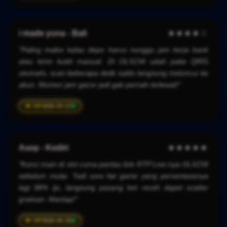
i made yuna - Bali
★★★★☆
"Paling males kalau depo harus nunggu jam kerja bank
atau kirim bukti manual. Di OLX234 udah pake QRIS
otomatis, scan beberapa detik saldo langsung meluncur ke
akun. Momen jam gacor jadi gak pernah terlewat!"
2026-03-17
Asep - Kediri
★★★★★
"Kunci main di sini cuma pantau link RTP Live-nya OLX234
sebelum mulai. Tadi sore liat game yang persentasenya
lagi 98% ijo, langsung pasang bet receh dapet scatter
gratisan. Mantap!"
2026-05-25