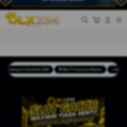
Skip
to
content
Cari
Troli
Login
Navigation
Buka Info Lebih Lanjut
Sampai 31 Desember 2026
💬 888.777 Komentar Member
⭐ Rating Pengguna