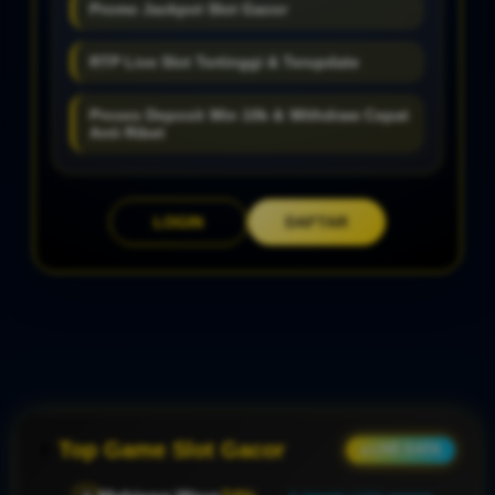
Promo Jackpot Slot Gacor
RTP Live Slot Tertinggi & Terupdate
Proses Deposit Min 10k & Withdraw Cepat
Anti Ribet
LOGIN
DAFTAR
Layer Popup Close
Top Game Slot Gacor
● LIVE DATA