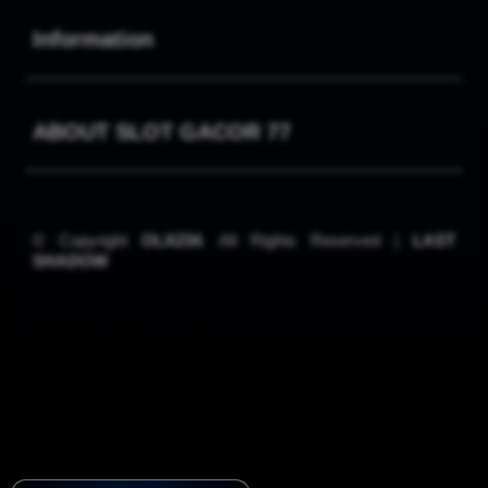
Buka
Information
Buka
ABOUT SLOT GACOR 77
© Copyright
OLX234
. All Rights Reserved |
LAST
SHADOW
Indonesia / Bahasa Indonesia
Ingin Tetap Terhubung?