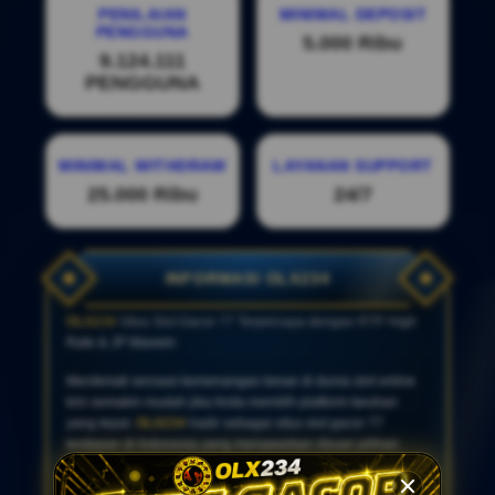
PENILAIAN
MINIMAL DEPOSIT
PENGGUNA
5.000 Ribu
9.124.111
PENGGUNA
MINIMAL WITHDRAW
LAYANAN SUPPORT
25.000 Ribu
24/7
INFORMASI OLX234
OLX234
Situs Slot Gacor 77 Terpercaya dengan RTP High
Rate & JP Maxwin
Menikmati sensasi kemenangan besar di dunia slot online
kini semakin mudah jika Anda memilih platform taruhan
yang tepat.
OLX234
hadir sebagai situs slot gacor 77
terdepan di Indonesia yang menawarkan ribuan pilihan
game slot resmi dengan tingkat Return to Player (RTP)
tinggi dan peluang jackpot maxwin yang nyata setiap hari.